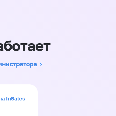
аботает
министратора
на InSales