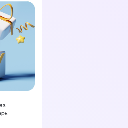
ез
еры