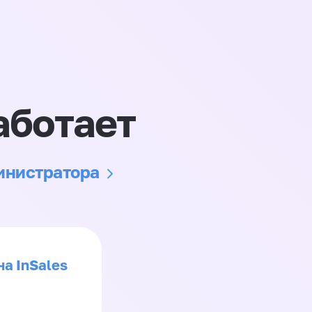
аботает
министратора
на InSales