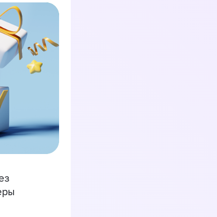
ез
еры