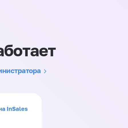
аботает
министратора
на InSales