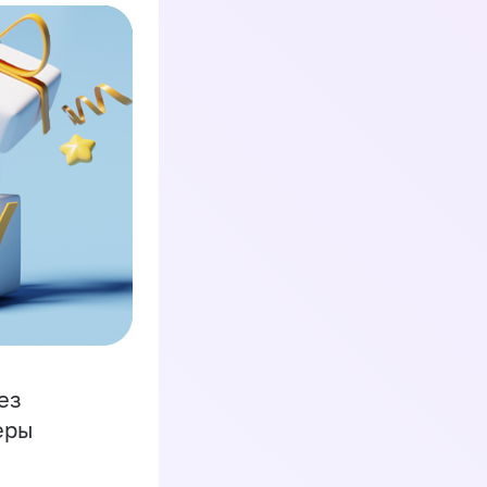
ез
еры